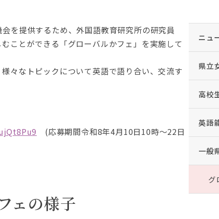
機会を提供するため、外国語教育研究所の研究員
ニュ
しむことができる「グローバルかフェ」を実施して
県立
、様々なトピックについて英語で語り合い、交流す
高校
英語
BujQt8Pu9
(応募期間令和8年4月10日10時～22日
一般
グ
フェの様子