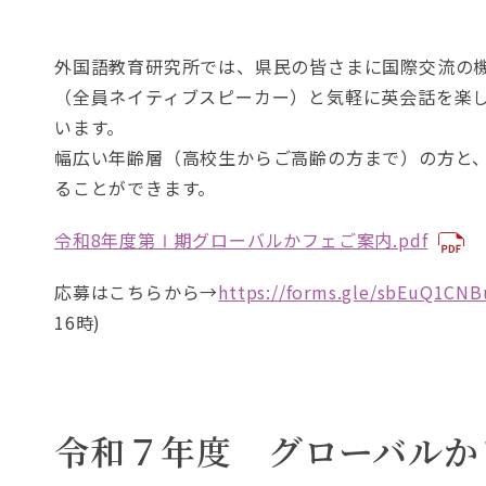
ま
。
す
外国語教育研究所では、県民の皆さまに国際交流の
。
（全員ネイティブスピーカー）と気軽に英会話を楽
います。
幅広い年齢層（高校生からご高齢の方まで）の方と
ることができます。
令和8年度第Ⅰ期グローバルかフェご案内.pdf
応募はこちらから→
https://forms.gle/sbEuQ1CN
16時)
令和７年度 グローバルか