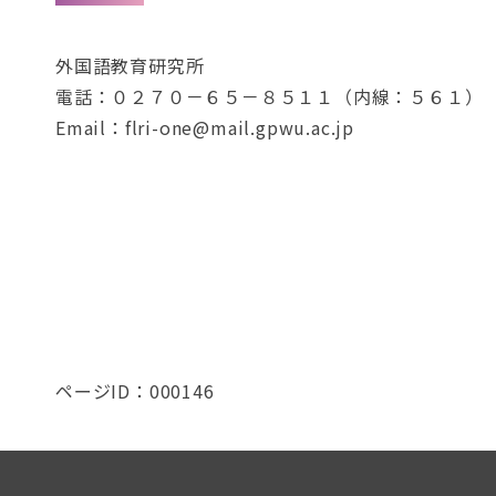
外国語教育研究所
電話：０２７０－６５－８５１１（内線：５６１）
Email：flri-one@mail.gpwu.ac.jp
ページID：000146