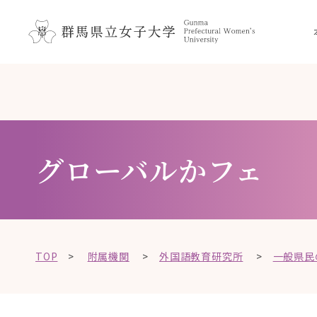
ペ
メ
メ
ニ
ー
ニ
ュ
ジ
ュ
ー
の
ー
こ
を
先
を
こ
飛
頭
飛
か
ば
で
ば
ら
し
す
し
て
本
グローバルかフェ
。
て
、
文
本
、
で
文
本
す
へ
文
。
移
へ
動
TOP
>
附属機関
>
外国語教育研究所
>
一般県民
移
し
動
ま
し
す