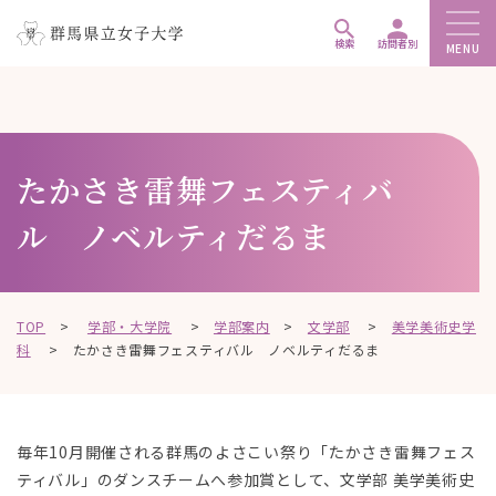
ペ
メ
メ
ー
ニ
ニ
検索
訪問者別
MENU
ジ
ュ
ュ
こ
の
ー
ー
こ
先
を
を
か
頭
飛
飛
ら
たかさき雷舞フェスティバ
で
ば
ば
本
す
し
し
文
ル ノベルティだるま
。
て
て
で
、
、
す
本
本
。
文
文
TOP
>
学部・大学院
>
学部案内
>
文学部
>
美学美術史学
へ
へ
科
>
たかさき雷舞フェスティバル ノベルティだるま
移
移
動
動
し
し
毎年10月開催される群馬のよさこい祭り「たかさき雷舞フェス
ま
ま
ティバル」のダンスチームへ参加賞として、文学部 美学美術史
す
す