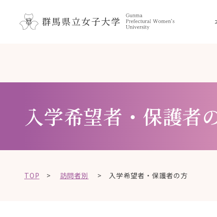
ペ
メ
メ
ニ
ー
ニ
ュ
ジ
ュ
ー
の
ー
こ
を
先
を
こ
飛
頭
飛
か
ば
で
ば
ら
し
す
し
て
本
入学希望者・保護者
。
て
、
文
本
、
で
文
本
す
へ
文
。
移
へ
動
TOP
>
訪問者別
>
入学希望者・保護者の方
移
し
動
ま
し
す