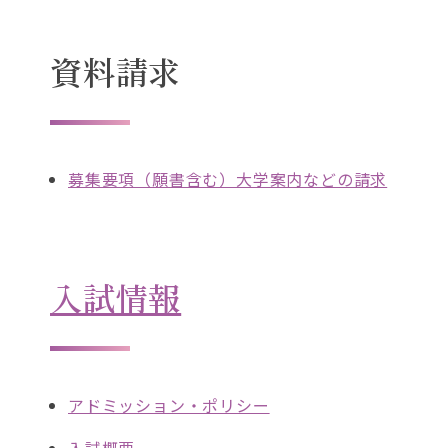
ま
。
す
資料請求
。
募集要項（願書含む）大学案内などの請求
入試情報
アドミッション・ポリシー