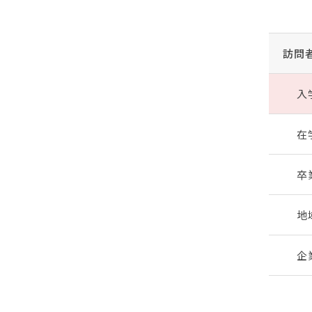
訪問
入
在
卒
地
企