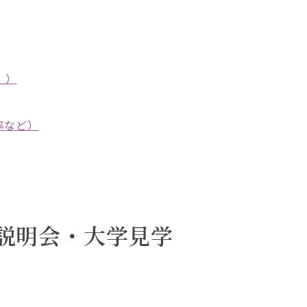
」）
率など）
説明会・大学見学