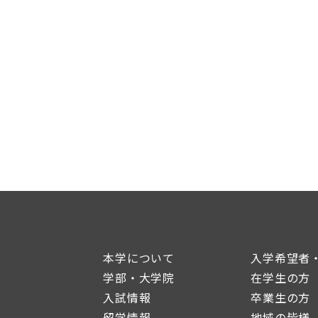
本学について
入学希望者
学部・大学院
在学生の方
入試情報
卒業生の方
留学情報
地域の皆様