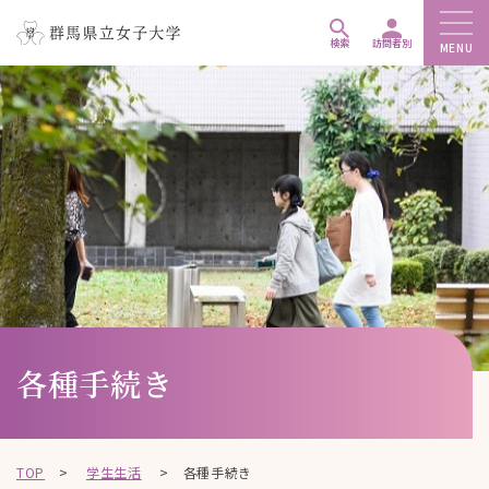
ペ
メ
メ
ー
ニ
ニ
検索
訪問者別
MENU
ジ
ュ
ュ
こ
の
ー
ー
こ
先
を
を
か
頭
飛
飛
ら
で
ば
ば
本
す
し
し
文
。
て
て
で
、
、
す
本
本
。
文
文
へ
へ
移
移
各種手続き
動
動
し
し
ま
ま
TOP
>
学生生活
>
各種手続き
す
す