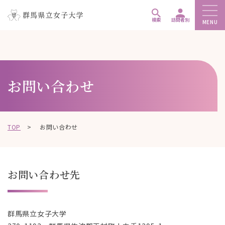
ペ
メ
メ
ー
ニ
ニ
検索
訪問者別
MENU
ジ
ュ
ュ
こ
の
ー
ー
こ
先
を
を
か
頭
飛
飛
ら
お問い合わせ
で
ば
ば
本
す
し
し
文
。
て
て
で
、
、
す
TOP
>
お問い合わせ
本
本
。
文
文
へ
へ
移
移
お問い合わせ先
動
動
し
し
ま
ま
群馬県立女子大学
す
す