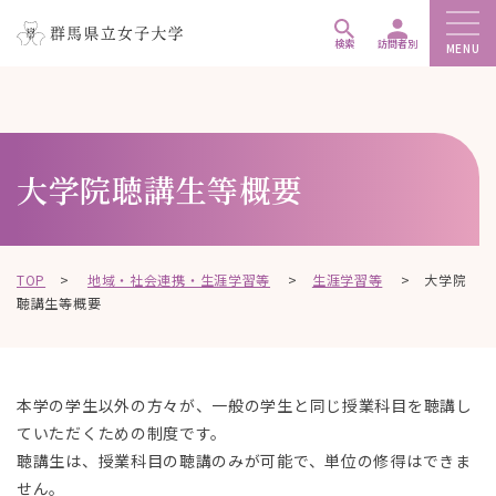
ペ
メ
メ
ー
ニ
ニ
検索
訪問者別
MENU
ジ
ュ
ュ
こ
の
ー
ー
こ
先
を
を
か
頭
飛
飛
ら
大学院聴講生等概要
で
ば
ば
本
す
し
し
文
。
て
て
で
、
、
す
TOP
>
地域・社会連携・生涯学習等
>
生涯学習等
>
大学院
本
本
。
聴講生等概要
文
文
へ
へ
移
移
動
動
本学の学生以外の方々が、一般の学生と同じ授業科目を聴講し
し
し
ていただくための制度です。
ま
ま
聴講生は、授業科目の聴講のみが可能で、単位の修得はできま
す
す
せん。