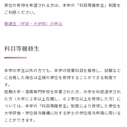
。
。
単位の修得を希望される方は、本学の「科目等履修生」制度を
ご利用ください。
聴講生（学部・大学院）の申込
科目等履修生
本学の学生以外の方でも、本学の授業科目を履修し、試験など
に合格した場合は正規の単位を修得することができる制度で
す。
短期大学・高等専門学校を卒業された方、大学を中途退学され
た方（大学に２年以上在籍し、６２単位以上を修得した方）に
ついては、本学の「科目等履修生」制度により修得した単位を
大学評価・学位授与機構に対する学士の学位授与申請に用いる
ことができます。