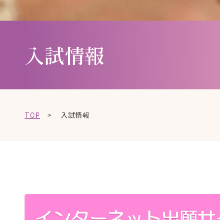
ま
。
す
。
入試情報
TOP
>
入試情報