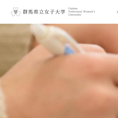
ペ
メ
メ
ニ
ー
ニ
ュ
ジ
ュ
ー
の
ー
こ
を
先
を
こ
飛
頭
飛
か
ば
で
ば
ら
し
す
し
て
本
。
て
、
文
本
、
で
文
本
す
へ
文
。
移
へ
動
移
し
動
ま
し
す