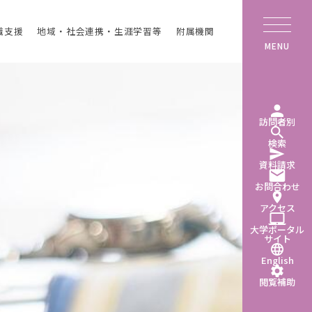
職支援
地域・社会連携・生涯学習等
附属機関
MENU
訪問者別
検索
資料請求
お問合わせ
アクセス
大学ポータル
サイト
English
閲覧補助