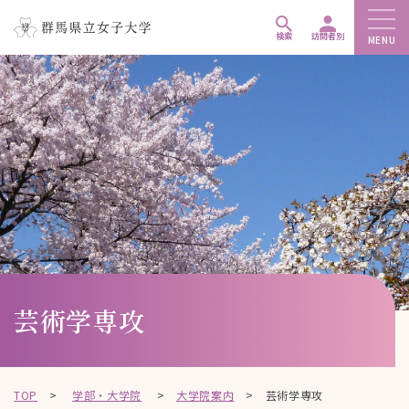
ペ
メ
メ
ー
ニ
ニ
検索
訪問者別
MENU
ジ
ュ
ュ
こ
の
ー
ー
こ
先
を
を
か
頭
飛
飛
ら
で
ば
ば
本
す
し
し
文
。
て
て
で
、
、
す
本
本
。
文
文
へ
へ
移
移
芸術学専攻
動
動
し
し
ま
ま
TOP
>
学部・大学院
>
大学院案内
>
芸術学専攻
す
す