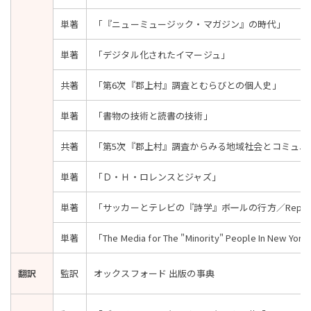
単著
「『ニューミュージック・マガジン』の時代」
単著
「デジタル化されたイマージュ」
共著
「第6次『郡上村』調査とむらびとの個人史」
単著
「書物の技術と読書の技術」
共著
「第5次『郡上村』調査からみる地域社会とコミュニ
単著
「Ｄ・Ｈ・ロレンスとジャズ」
単著
「サッカーとテレビの『詩学』――ボールの行方／Replay
単著
「The Media for The "Minority" People In New York 
翻訳
監訳
オックスフォード 出版の事典