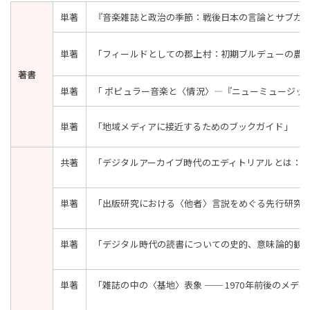
単著
『音楽雑誌と政治の季節：戦後日本の言論とサブカ
単著
「フィールドとしての郡上村：初期ブルデューの農山
著書
単著
「 ポピュラー音楽と〈情況〉―『ニューミュージッ
単著
「地域メディアに接近するためのブックガイド」
共著
「デジタルアーカイブ時代のエディトリアルとは：人
単著
「出版研究における〈他者〉言説をめぐる先行研究
単著
「デジタル時代の読書についての史的、意味論的観
単著
「雑誌の中の〈基地〉表象 ── 1970年前後のメデ