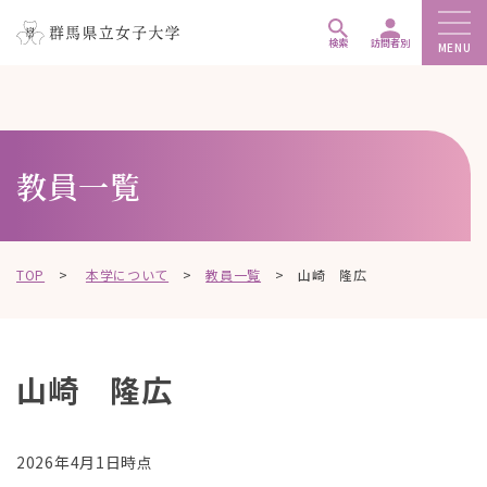
ペ
メ
メ
ー
ニ
ニ
検索
訪問者別
MENU
ジ
ュ
ュ
こ
の
ー
ー
こ
先
を
を
か
頭
飛
飛
ら
教員一覧
で
ば
ば
本
す
し
し
文
。
て
て
で
、
、
す
TOP
>
本学について
>
教員一覧
>
山崎 隆広
本
本
。
文
文
へ
へ
移
移
山崎 隆広
動
動
し
し
ま
ま
2026年4月1日時点
す
す