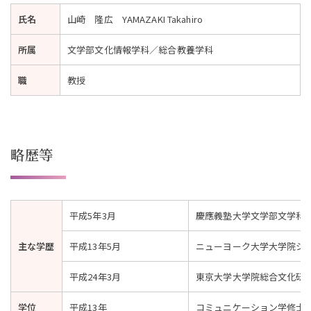
。
。
氏名
山崎 隆広 YAMAZAKI Takahiro
所属
文学部文化情報学科／総合教養学科
職
教授
略歴等
平成5年3月
慶應義塾大学文学部文学科
主な学歴
平成13年5月
ニューヨーク大学大学院シ
平成24年3月
東京大学大学院総合文化研
学位
平成13年
コミュニケーション学修士