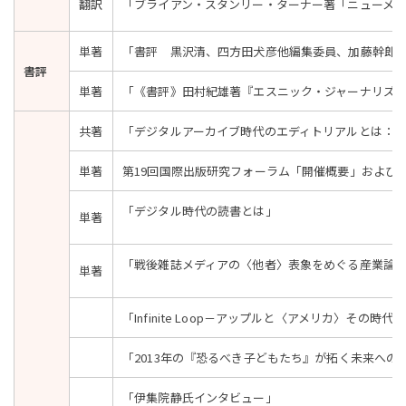
翻訳
「ブライアン・スタンリー・ターナー著「ニューメ
単著
「書評 黒沢清、四方田犬彦他編集委員、加藤幹郎、
書評
単著
「《書評》田村紀雄著『エスニック・ジャーナリズ
共著
「デジタルアーカイブ時代のエディトリアルとは：人
単著
第19回国際出版研究フォーラム「開催概要」および
「デジタル時代の読書とは」
単著
「戦後雑誌メディアの〈他者〉表象をめぐる産業論
単著
「Infinite Loop－アップルと〈アメリカ〉その時
「2013年の『恐るべき子どもたち』が拓く未来への
「伊集院静氏インタビュー」