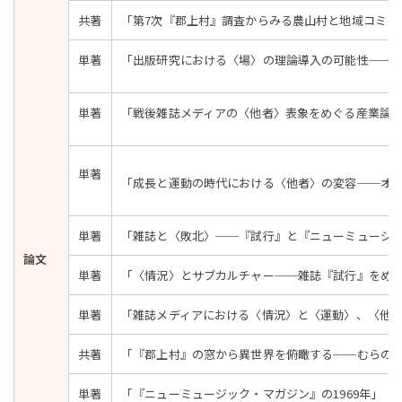
共著
「第7次『郡上村』調査からみる農山村と地域コミュ
単著
「出版研究における〈場〉の理論導入の可能性──
単著
「戦後雑誌メディアの〈他者〉表象をめぐる産業論
単著
「成長と運動の時代における〈他者〉の変容──オル
単著
「雑誌と〈敗北〉──『試行』と『ニューミュージッ
論文
単著
「〈情況〉とサブカルチャー──雑誌『試行』をめ
単著
「雑誌メディアにおける〈情況〉と〈運動〉、〈他者性
共著
「『郡上村』の窓から異世界を俯瞰する──むらの
単著
「『ニューミュージック・マガジン』の1969年」