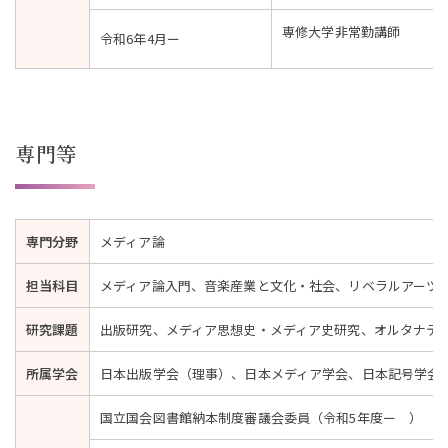
専修大学非常勤講師
令和6年4月ー
専門等
専門分野
メディア論
担当科目
メディア論入門、音楽産業と文化・社会、リベラルアーツ入
研究課題
出版研究、メディア思想史・メディア史研究、オルタナテ
所属学会
日本出版学会（理事）、日本メディア学会、日本記号学会
国立国会図書館納本制度審議会委員（令和5年度ー ）