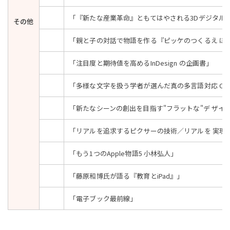
「『新たな産業革命』ともてはやされる3Dデジタル
その他
「親と子の対話で物語を作る『ピッケのつくるえ ほ
「注目度と期待値を高めるInDesign の企画書」
「多様な文字を扱う学者が選んだ真の多言語対応 OS
「新たなシーンの創出を目指す"フラットな"デ ザイ
「リアルを追求するピクサーの技術／リアルを 実現
「もう1つのApple物語5 小林弘人」
「藤原和博氏が語る『教育とiPad』」
「電子ブック最前線」