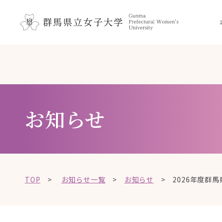
ペ
メ
メ
ニ
ー
ニ
ュ
ジ
ュ
ー
の
ー
こ
を
先
を
こ
飛
頭
飛
か
ば
で
ば
ら
し
す
し
て
本
お知らせ
。
て
、
文
本
、
で
文
本
す
へ
文
。
移
へ
動
TOP
>
お知らせ一覧
>
お知らせ
>
2026年度群
移
し
動
ま
し
す