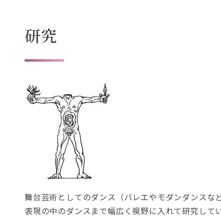
ま
。
す
研究
。
舞台芸術としてのダンス（バレエやモダンダンスな
表現の中のダンスまで幅広く視野に入れて研究して