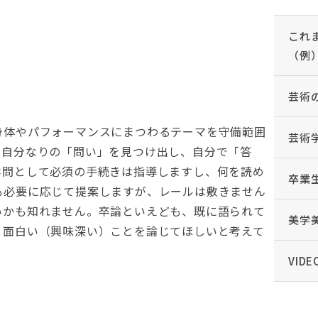
これ
（例
芸術
身体やパフォーマンスにまつわるテーマを守備範囲
芸術
、自分なりの「問い」を見つけ出し、自分で「答
学問として必須の手続きは指導しますし、何を読め
卒業
も必要に応じて提案しますが、レールは敷きません
いかも知れません。卒論といえども、既に語られて
美学
く面白い（興味深い）ことを論じてほしいと考えて
VIDE