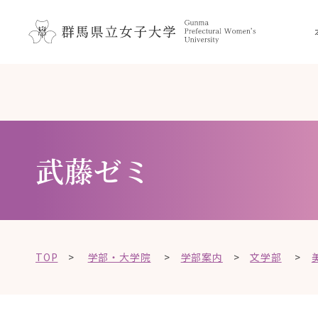
ペ
メ
メ
ニ
ー
ニ
ュ
ジ
ュ
ー
の
ー
こ
を
先
を
こ
飛
頭
飛
か
ば
で
ば
ら
し
す
し
て
本
武藤ゼミ
。
て
、
文
本
、
で
文
本
す
へ
文
。
移
へ
動
TOP
>
学部・大学院
>
学部案内
>
文学部
>
移
し
動
ま
し
す