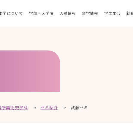
本学について
学部・大学院
入試情報
留学情報
学生生活
就
美学美術史学科
>
ゼミ紹介
>
武藤ゼミ