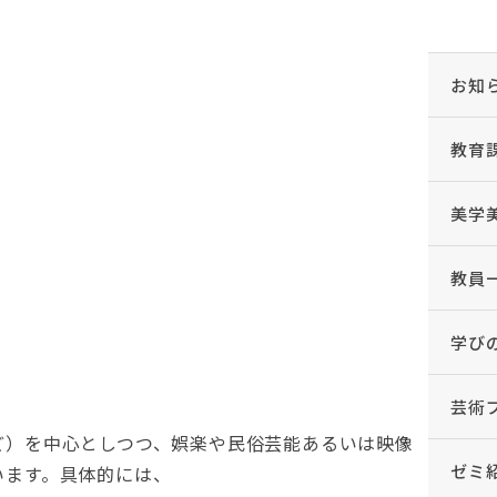
お知
教育
美学
教員
学びの
芸術
ど）を中心としつつ、娯楽や民俗芸能あるいは映像
ゼミ
います。具体的には、