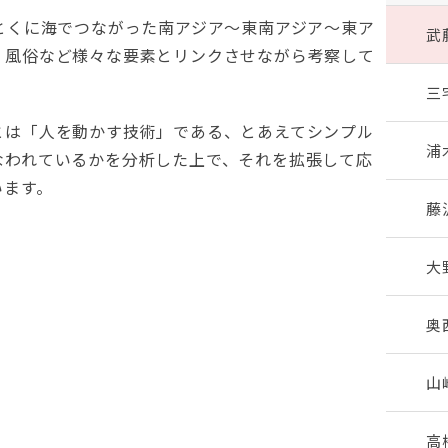
とくに海でつながった南アジア～東南アジア～東ア
武
、風俗など様々な要素とリンクさせながら考察して
三
とは「人を動かす技術」である、とあえてシンプル
浦
なわれているかを分析した上で、それを拡張して応
います。
藤
大
奥
山
高