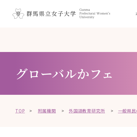
ペ
メ
メ
ニ
ー
ニ
ュ
ジ
ュ
ー
の
ー
こ
を
先
を
こ
飛
頭
飛
か
ば
で
ば
ら
し
す
し
て
本
グローバルかフェ
。
て
、
文
本
、
で
文
本
す
へ
文
。
移
へ
動
TOP
>
附属機関
>
外国語教育研究所
>
一般県民
移
し
動
ま
し
す