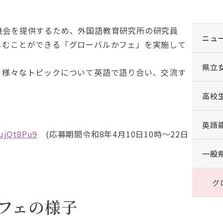
機会を提供するため、外国語教育研究所の研究員
ニュ
しむことができる「グローバルかフェ」を実施して
県立
、様々なトピックについて英語で語り合い、交流す
高校
英語
BujQt8Pu9
(応募期間令和8年4月10日10時～22日
一般
グ
フェの様子