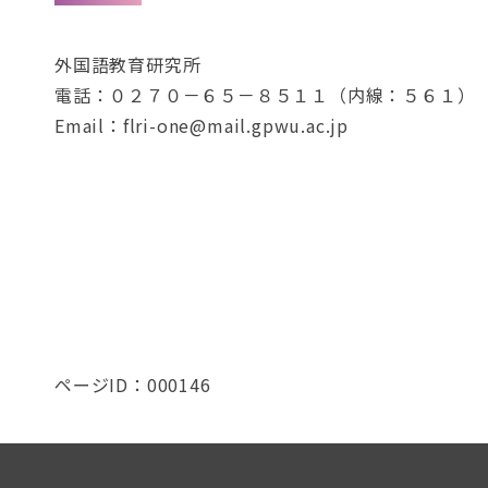
外国語教育研究所
電話：０２７０－６５－８５１１（内線：５６１）
Email：flri-one@mail.gpwu.ac.jp
ページID：000146