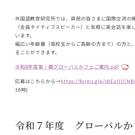
ま
。
す
外国語教育研究所では、県民の皆さまに国際交流の
。
（全員ネイティブスピーカー）と気軽に英会話を楽
います。
幅広い年齢層（高校生からご高齢の方まで）の方と
ることができます。
令和8年度第Ⅰ期グローバルかフェご案内.pdf
応募はこちらから→
https://forms.gle/sbEuQ1CN
16時)
令和７年度 グローバルか