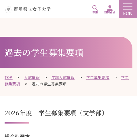
ペ
メ
メ
ー
ニ
ニ
検索
訪問者別
MENU
ジ
ュ
ュ
こ
の
ー
ー
こ
先
を
を
か
頭
飛
飛
ら
過去の学生募集要項
で
ば
ば
本
す
し
し
文
。
て
て
で
、
、
す
TOP
>
入試情報
>
学部入試情報
>
学生募集要項
>
学生
本
本
。
募集要項
>
過去の学生募集要項
文
文
へ
へ
移
移
動
動
2026年度 学生募集要項（文学部）
し
し
ま
ま
す
す
総合型選抜