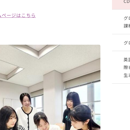
C
ームページはこちら
グ
課
グ
英
際
生