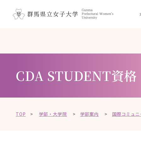
ペ
メ
メ
ニ
ー
ニ
ュ
ジ
ュ
ー
の
ー
こ
を
先
を
こ
飛
頭
飛
か
ば
で
ば
ら
し
す
し
て
本
CDA STUDENT資格
。
て
、
文
本
、
で
文
本
す
へ
文
。
移
へ
動
TOP
>
学部・大学院
>
学部案内
>
国際コミュニ
移
し
動
ま
し
す