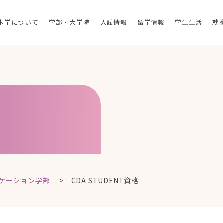
本学について
学部・大学院
入試情報
留学情報
学生生活
就
ケーション学部
>
CDA STUDENT資格