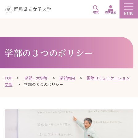
ペ
メ
メ
ー
ニ
ニ
検索
訪問者別
MENU
ジ
ュ
ュ
こ
の
ー
ー
こ
先
を
を
か
頭
飛
飛
ら
学部の３つのポリシー
で
ば
ば
本
す
し
し
文
。
て
て
で
、
、
す
TOP
>
学部・大学院
>
学部案内
>
国際コミュニケーション
本
本
。
学部
>
学部の３つのポリシー
文
文
へ
へ
移
移
動
動
し
し
ま
ま
す
す